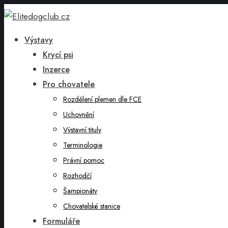
Výstavy
Krycí psi
Inzerce
Pro chovatele
Rozdělení plemen dle FCE
Uchovnění
Výstavní tituly
Terminologie
Právní pomoc
Rozhodčí
Šampionáty
Chovatelské stanice
Formuláře