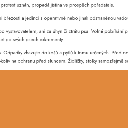
 protest uznán, propadá jistina ve prospěch pořadatele.
pni březosti a jedinci s operativně nebo jinak odstraněnou vado
 vystavovatelem, ani za úhyn či ztrátu psa. Volné pobíhání 
ízet po svých psech exkrementy.
ho. Odpadky vhazujte do košů a pytlů k tomu určených. Před 
okoliv na ochranu před sluncem. Židličky, stolky samozřejmě 