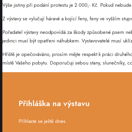
Výše jistiny při podání protestu je 2.000,- Kč. Pokud nebude
Z výstavy se vylučují háravé a kojící feny, feny ve vyšším stu
Pořadatel výstavy neodpovídá za škody způsobené psem nebo
jedinci musí být opatřeni náhubkem. Vystavovatelé musí ukl
Hřiště je opečováváno, prosím mějte respekt k práci druhé
místě Vašeho pobytu. Doporučuji sebou stany, slunečníky, c
Přihláška na výstavu
Přihlaste se ještě dnes.