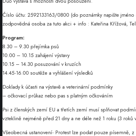
Duo výstava s možností dvou posouzení.
Číslo účtu: 2592133163/0800 (do poznámky napište jméno
zodpovědná osoba za tuto akci + info : Kateřina Křížová, 
Program:
8.30 – 9.30 přejímka psů
10.00 – 10.15 zahájení výstavy
10.15 – 14.30 posuzování v kruzích
14.45-16.00 soutěže a vyhlášení výsledků
Doklady k účasti na výstavě a veterinární podmínky
– očkovací průkaz nebo pas s platným očkováním
Psi z členských zemí EU a třetích zemí musí splňovat podm
vzteklině nejméně před 21 dny a ne déle než 1 roku (3 roků
Všeobecná ustanovení- Protest lze podat pouze písemně, z f