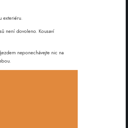
u exteriéru.
psů není dovoleno. Kousaví
odjezdem neponechávejte nic na
sebou.