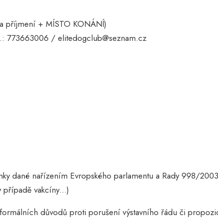
 a příjmení + MÍSTO KONÁNÍ)
Tel.: 773663006 / elitedogclub@seznam.cz
ínky dané nařízením Evropského parlamentu a Rady 998/2003. 
 v případě vakcíny…)
ormálních důvodů proti porušení výstavního řádu či propozic 