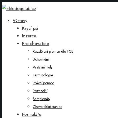
Výstavy
Krycí psi
Inzerce
Pro chovatele
Rozdělení plemen dle FCE
Uchovnění
Výstavní tituly
Terminologie
Právní pomoc
Rozhodčí
Šampionáty
Chovatelské stanice
Formuláře